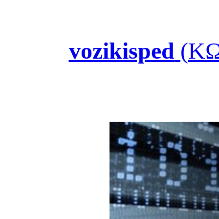
vozikisped
(
ΚΩ